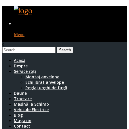
Menu
0
1
Acasă
Despre
Service roți
Montaj anvelope
Echilibrat anvelope
Reglaj unghi de fugă
Daune
Tractare
Mașină la Schimb
Vehicule Electrice
Blog
Magazin
Contact