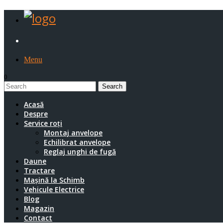
Menu
0
1
Acasă
Despre
Service roți
Montaj anvelope
Echilibrat anvelope
Reglaj unghi de fugă
Daune
Tractare
Mașină la Schimb
Vehicule Electrice
Blog
Magazin
Contact