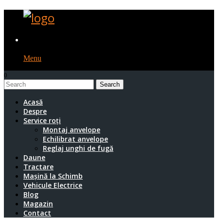
Menu
0
1
Acasă
Despre
Service roți
Montaj anvelope
Echilibrat anvelope
Reglaj unghi de fugă
Daune
Tractare
Mașină la Schimb
Vehicule Electrice
Blog
Magazin
Contact