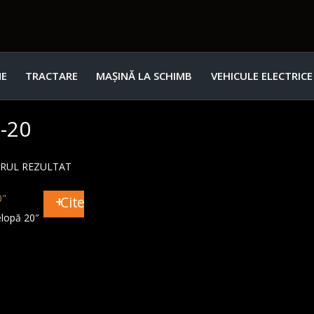
E
TRACTARE
MAȘINĂ LA SCHIMB
VEHICULE ELECTRICE
-20
URUL REZULTAT
Citește mai mult
lopă 20″