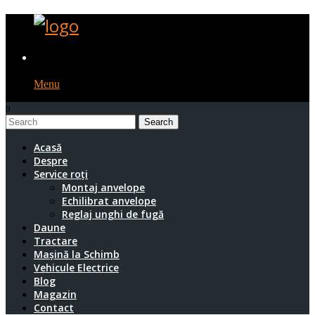
Menu
0
1
Acasă
Despre
Service roți
Montaj anvelope
Echilibrat anvelope
Reglaj unghi de fugă
Daune
Tractare
Mașină la Schimb
Vehicule Electrice
Blog
Magazin
Contact