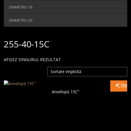
MAGAZIN
DIAMETRU 19
CONTACT
DIAMETRU 20
255-40-15C
AFIȘEZ SINGURUL REZULTAT
Citeș
Anvelopă 15C”