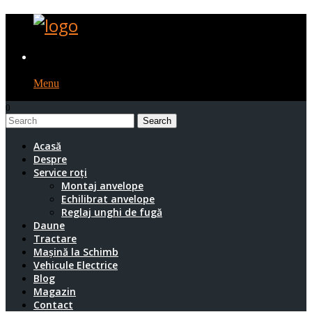
Menu
0
1
Acasă
Despre
Service roți
Montaj anvelope
Echilibrat anvelope
Reglaj unghi de fugă
Daune
Tractare
Mașină la Schimb
Vehicule Electrice
Blog
Magazin
Contact