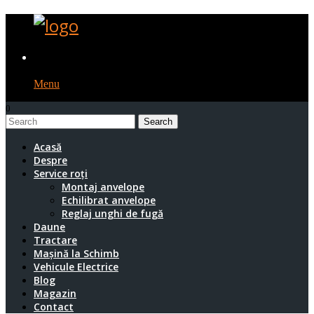
Menu
0
1
Acasă
Despre
Service roți
Montaj anvelope
Echilibrat anvelope
Reglaj unghi de fugă
Daune
Tractare
Mașină la Schimb
Vehicule Electrice
Blog
Magazin
Contact