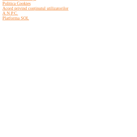
Politica Cookies
Acord privind conținutul utilizatorilor
A.N.P.C.
Platforma SOL
Acasă
Despre
Service roți
Montaj anvelope
Echilibrat anvelope
Reglaj unghi de fugă
Daune
Tractare
Mașină la Schimb
Vehicule Electrice
Blog
Magazin
Contact
© Copyright SC Smart Move SRL