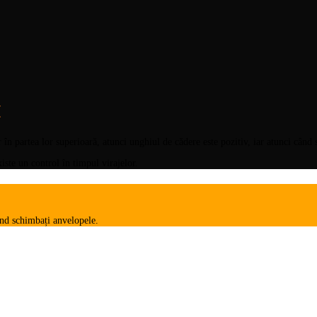
E
 în partea lor superioară, atunci unghiul de cădere este pozitiv, iar atunci când s
iste un control în timpul virajelor.
când schimbați anvelopele.