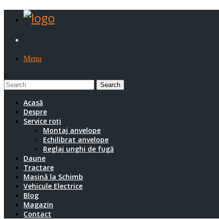
Menu
0
1
Acasă
Despre
Service roți
Montaj anvelope
Echilibrat anvelope
Reglaj unghi de fugă
Daune
Tractare
Mașină la Schimb
Vehicule Electrice
Blog
Magazin
Contact