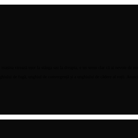
 mașina virează ușor la stânga sau la dreapta, e un semn clar că ai nevoie de no
unghiului de fugă, unghiul de convergență și a unghiului de cădere al roții. Atunc