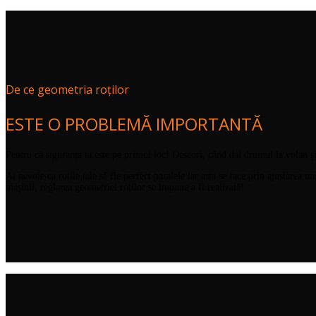
De ce geometria roților
ESTE O PROBLEMĂ IMPORTANTĂ
Pentru că siguranța ta este pe primul loc! Deseori, când dai drumul la volan și
Ai nevoie ca roțile tale să fie perfect paralele iar asta se face prin ajustarea 
mașinii, reglarea geometriei roților se impune a fi realizată!