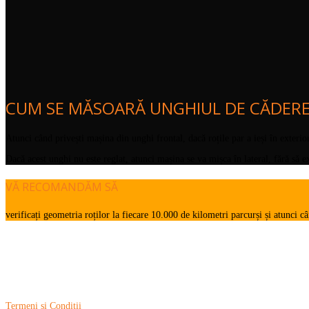
CUM SE MĂSOARĂ UNGHIUL DE CĂDER
Atunci când privești mașina din unghi frontal, dacă roțile par a ieși în exterior
Dacă acest unghi nu este reglat, atunci mașina se va mișca în lateral, fără să ex
VĂ RECOMANDĂM SĂ
verificați geometria roților la fiecare 10.000 de kilometri parcurși și atunci 
Footer
Informații Legale
Termeni și Condiții