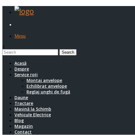
Menu
0
1
Acasă
Despre
Service roți
Montaj anvelope
Echilibrat anvelope
Reglaj unghi de fugă
Daune
Tractare
Mașină la Schimb
Vehicule Electrice
Blog
Magazin
Contact