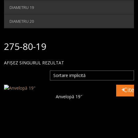
MAGAZIN
DIAMETRU 19
CONTACT
DIAMETRU 20
275-80-19
AFIȘEZ SINGURUL REZULTAT
Citeș
Anvelopă 19″