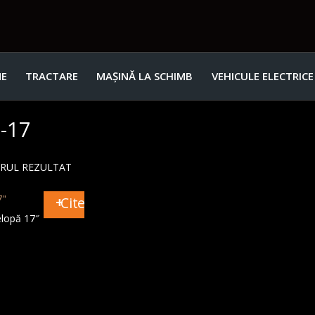
E
TRACTARE
MAȘINĂ LA SCHIMB
VEHICULE ELECTRICE
-17
URUL REZULTAT
Citește mai mult
lopă 17″