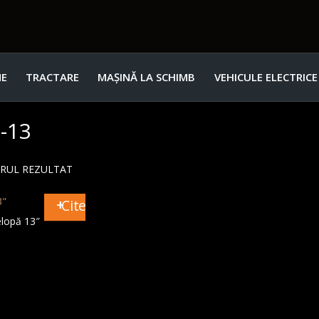
E
TRACTARE
MAȘINĂ LA SCHIMB
VEHICULE ELECTRICE
-13
URUL REZULTAT
Citește mai mult
lopă 13″