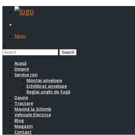
Menu
0
1
Acasă
Despre
Service roți
Montaj anvelope
Echilibrat anvelope
Reglaj unghi de fugă
Daune
Tractare
Mașină la Schimb
Vehicule Electrice
Blog
Magazin
Contact