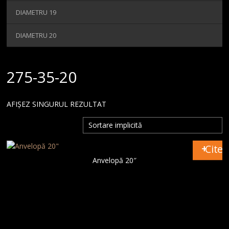
MAGAZIN
DIAMETRU 19
CONTACT
DIAMETRU 20
275-35-20
AFIȘEZ SINGURUL REZULTAT
Citeș
Anvelopă 20″