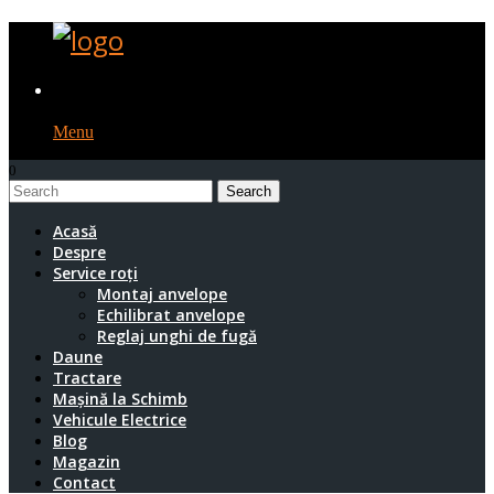
Menu
0
1
Acasă
Despre
Service roți
Montaj anvelope
Echilibrat anvelope
Reglaj unghi de fugă
Daune
Tractare
Mașină la Schimb
Vehicule Electrice
Blog
Magazin
Contact