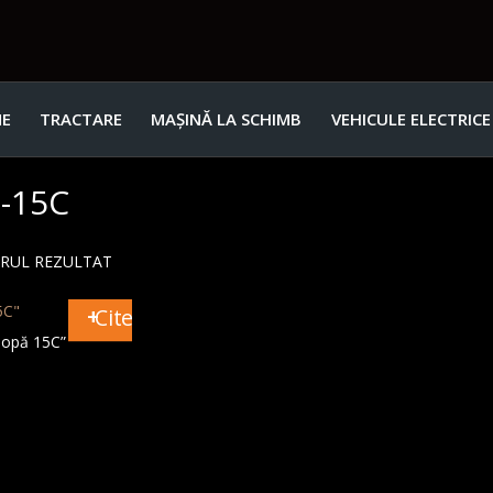
E
TRACTARE
MAȘINĂ LA SCHIMB
VEHICULE ELECTRICE
0-15C
URUL REZULTAT
Citește mai mult
lopă 15C”