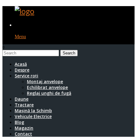
Menu
0
1
Acasă
Despre
Service roți
Montaj anvelope
Echilibrat anvelope
Reglaj unghi de fugă
Daune
Tractare
Mașină la Schimb
Vehicule Electrice
Blog
Magazin
Contact