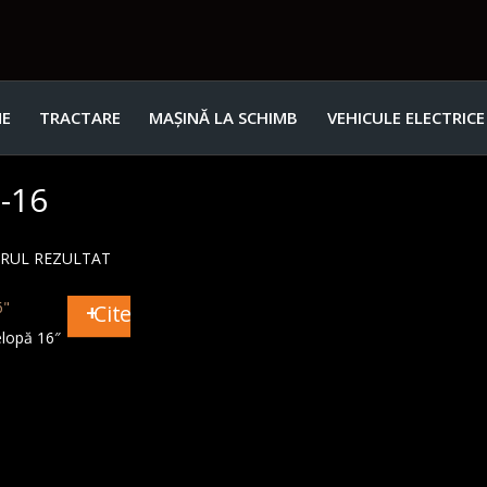
E
TRACTARE
MAȘINĂ LA SCHIMB
VEHICULE ELECTRICE
-16
URUL REZULTAT
Citește mai mult
lopă 16″