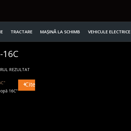
E
TRACTARE
MAȘINĂ LA SCHIMB
VEHICULE ELECTRICE
0-16C
URUL REZULTAT
Citește mai mult
lopă 16C”