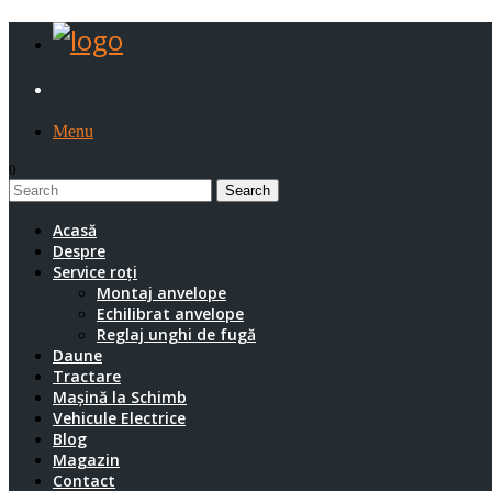
Menu
0
1
Acasă
Despre
Service roți
Montaj anvelope
Echilibrat anvelope
Reglaj unghi de fugă
Daune
Tractare
Mașină la Schimb
Vehicule Electrice
Blog
Magazin
Contact