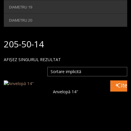
MAGAZIN
DIAMETRU 19
CONTACT
DIAMETRU 20
205-50-14
AFIȘEZ SINGURUL REZULTAT
Citeș
Anvelopă 14″