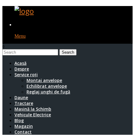
Menu
0
1
Acasă
Despre
Service roți
Montaj anvelope
Echilibrat anvelope
Reglaj unghi de fugă
Daune
Tractare
Mașină la Schimb
Vehicule Electrice
Blog
Magazin
Contact