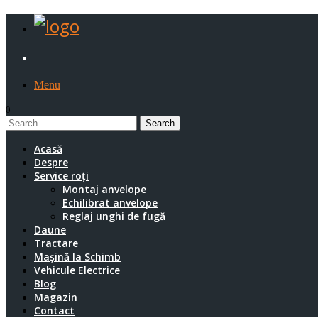
Menu
0
1
Acasă
Despre
Service roți
Montaj anvelope
Echilibrat anvelope
Reglaj unghi de fugă
Daune
Tractare
Mașină la Schimb
Vehicule Electrice
Blog
Magazin
Contact