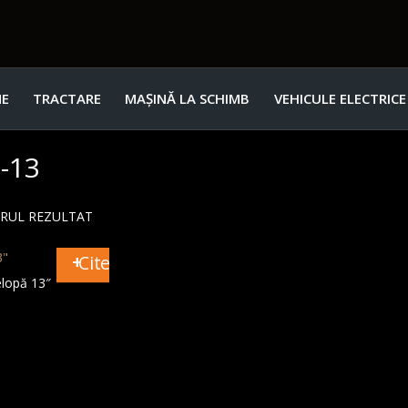
E
TRACTARE
MAȘINĂ LA SCHIMB
VEHICULE ELECTRICE
-13
URUL REZULTAT
Citește mai mult
lopă 13″