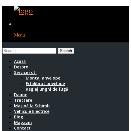
Menu
0
1
Acasă
Despre
Service roți
Montaj anvelope
Echilibrat anvelope
Reglaj unghi de fugă
Daune
Tractare
Mașină la Schimb
Vehicule Electrice
Blog
Magazin
Contact