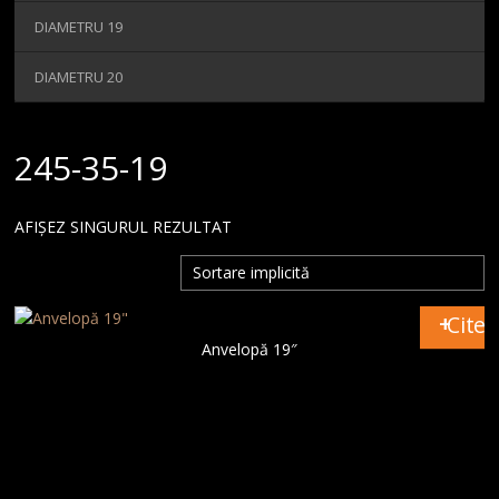
MAGAZIN
DIAMETRU 19
CONTACT
DIAMETRU 20
245-35-19
AFIȘEZ SINGURUL REZULTAT
Citeș
Anvelopă 19″