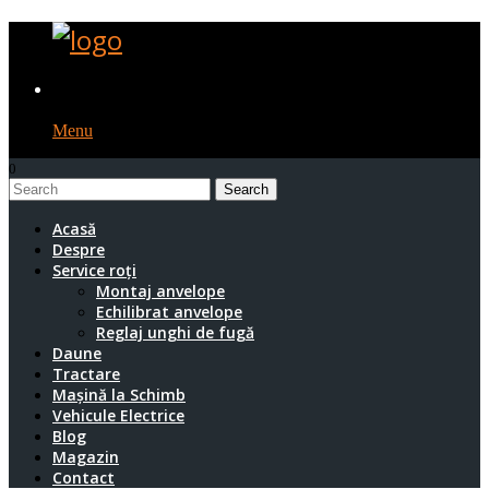
Menu
0
1
Acasă
Despre
Service roți
Montaj anvelope
Echilibrat anvelope
Reglaj unghi de fugă
Daune
Tractare
Mașină la Schimb
Vehicule Electrice
Blog
Magazin
Contact