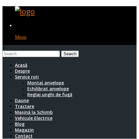
Menu
0
1
Acasă
Despre
Service roți
Montaj anvelope
Echilibrat anvelope
Reglaj unghi de fugă
Daune
Tractare
Mașină la Schimb
Vehicule Electrice
Blog
Magazin
Contact