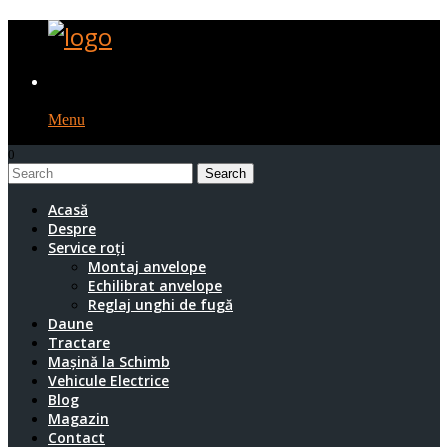
Menu
0
1
Acasă
Despre
Service roți
Montaj anvelope
Echilibrat anvelope
Reglaj unghi de fugă
Daune
Tractare
Mașină la Schimb
Vehicule Electrice
Blog
Magazin
Contact