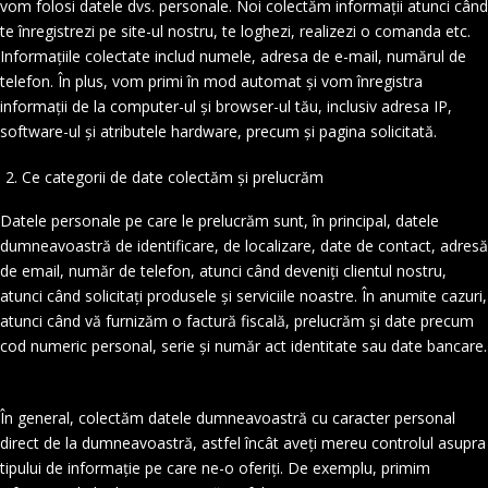
vom folosi datele dvs. personale. Noi colectăm informații atunci când
MAGAZIN
te înregistrezi pe site-ul nostru, te loghezi, realizezi o comanda etc.
Informațiile colectate includ numele, adresa de e-mail, numărul de
CONTACT
telefon. În plus, vom primi în mod automat și vom înregistra
informații de la computer-ul și browser-ul tău, inclusiv adresa IP,
software-ul și atributele hardware, precum și pagina solicitată.
Ce categorii de date colectăm și prelucrăm
Datele personale pe care le prelucrăm sunt, în principal, datele
dumneavoastră de identificare, de localizare, date de contact, adresă
de email, număr de telefon, atunci când deveniți clientul nostru,
atunci când solicitați produsele și serviciile noastre. În anumite cazuri,
atunci când vă furnizăm o factură fiscală, prelucrăm și date precum
cod numeric personal, serie și număr act identitate sau date bancare.
În general, colectăm datele dumneavoastră cu caracter personal
direct de la dumneavoastră, astfel încât aveți mereu controlul asupra
tipului de informație pe care ne-o oferiți. De exemplu, primim