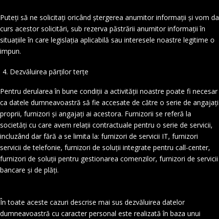
Puteți să ne solicitați oricând ștergerea anumitor informații și vom da
curs acestor solicitări, sub rezerva păstrării anumitor informații în
situațiile în care legislația aplicabilă sau interesele noastre legitime o
impun.
Dezvăluirea părților terțe
Pentru derularea în bune condiții a activității noastre poate fi necesar
ca datele dumneavoastră să fie accesate de către o serie de angajați
proprii, furnizori și angajați ai acestora. Furnizorii se referă la
societăți cu care avem relații contractuale pentru o serie de servicii,
incluzând dar fără a se limita la: furnizori de servicii IT, furnizori
servicii de telefonie, furnizori de soluții integrate pentru call-center,
furnizori de soluții pentru gestionarea comenzilor, furnizori de servicii
bancare și de plăți.
În toate aceste cazuri descrise mai sus dezvăluirea datelor
dumneavoastră cu caracter personal este realizată în baza unui