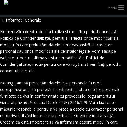
MENU
Informații Generale
ACASĂ
Ne rezervăm dreptul de a actualiza și modifica periodic această
DESPRE
Politică de Confidențialitate, pentru a reflecta orice modificări ale
modului în care prelucrăm datele dumneavoastră cu caracter
SERVICE ROȚI
personal sau orice modificări ale cerințelor legale. Vom afișa pe
website-ul nostru ultima versiune modificată a Politicii de
DAUNE
Confidențialitate, motiv pentru care vă rugăm să verificați periodic
conținutul acesteia.
TRACTARE
Ne angajam să procesăm datele dvs. personale în mod
corespunzător și să protejăm confidențialitatea datelor personale
MAȘINĂ LA SCHIMB
furnizate de dvs în conformitate cu prevederile Regulamentului
General privind Protectia Datelor (UE) 2016/679. Vom lua toate
VEHICULE ELECTRICE
măsurile rezonabile pentru a vă proteja datele cu caracter personal
împotriva utilizării incorecte și pentru a le menține în siguranță.
BLOG
Credem că este important să vă informăm despre modul în care