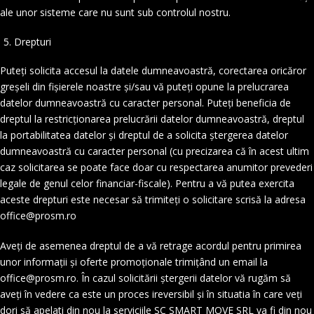
ale unor sisteme care nu sunt sub controlul nostru.
Drepturi
Puteți solicita accesul la datele dumneavoastră, corectarea oricăror
greșeli din fișierele noastre și/sau vă puteți opune la prelucrarea
datelor dumneavoastră cu caracter personal. Puteți beneficia de
dreptul la restricționarea prelucrării datelor dumneavoastră, dreptul
la portabilitatea datelor și dreptul de a solicita ștergerea datelor
dumneavoastră cu caracter personal (cu precizarea că în acest ultim
caz solicitarea se poate face doar cu respectarea anumitor prevederi
legale de genul celor financiar-fiscale). Pentru a vă putea exercita
aceste drepturi este necesar să trimiteți o solicitare scrisă la adresa
office@prosm.ro
Aveți de asemenea dreptul de a vă retrage acordul pentru primirea
unor informații și oferte promoționale trimițând un email la
office@prosm.ro. În cazul solicitării ștergerii datelor vă rugăm să
aveți în vedere ca este un proces ireversibil și în situatia în care veți
dori să apelati din nou la serviciile SC SMART MOVE SRL va fi din nou